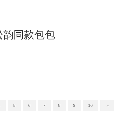
谭松韵同款包包
4
5
6
7
8
9
10
»