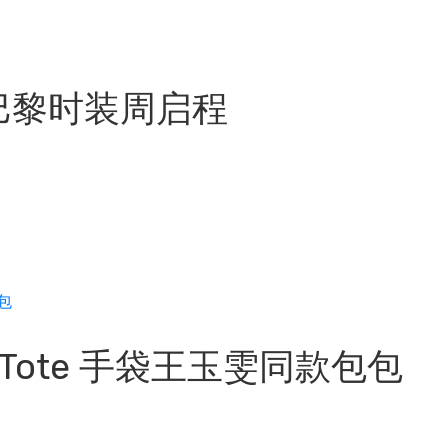
也巴黎时装周启程
k Tote 手袋王玉雯同款包包