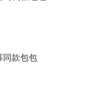
杨幂同款包包