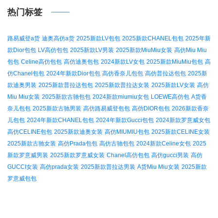
热门标签
路易威登a货
迪奥高仿a货
2025新款LV包包
2025新款CHANEL包包
2025年新
款Dior包包
LV高仿包包
2025新款LV男装
2025新款MiuMiu女装
高仿Miu Miu
包包
Celine高仿包包
高仿迪奥包包
2024新款LV女包
2025新款MiuMiu包包
高
仿Chanel包包
2024年新款Dior包包
高仿香奈儿包包
高仿普拉达包包
2025新
款迪奥男装
2025新款普拉达包包
2025新款普拉达女装
2025新款LV女装
高仿
Miu Miu女装
2025新款古驰包包
2024新款miumiu女包
LOEWE高仿包
A货香
奈儿包包
2025新款古驰男装
高仿路易威登包包
高仿DIOR包包
2026新款香奈
儿包包
2024年新款CHANEL包包
2024年新款Gucci包包
2024新款罗意威女包
高仿CELINE包包
2025新款迪奥女装
高仿MIUMIU包包
2025新款CELINE女装
2025新款古驰女装
高仿Prada包包
高仿古驰包包
2024新款Celine女包
2025
新款罗意威男装
2025新款罗意威女装
Chanel高仿包包
高仿gucci男装
高仿
GUCCI女装
高仿prada女装
2025新款普拉达男装
A货Miu Miu女装
2025新款
罗意威包包