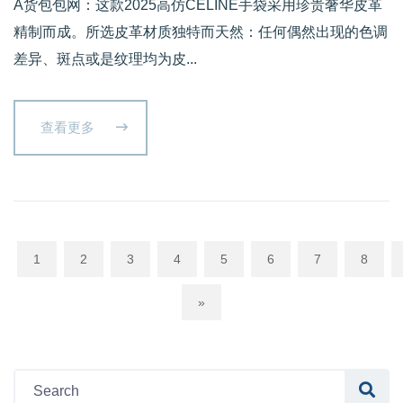
A货包包网：这款2025高仿CELINE手袋采用珍贵奢华皮革
精制而成。所选皮革材质独特而天然：任何偶然出现的色调
差异、斑点或是纹理均为皮...
查看更多
1
2
3
4
5
6
7
8
»