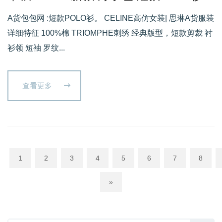
A货包包网 :短款POLO衫。 CELINE高仿女装| 思琳A货服装
详细特征 100%棉 TRIOMPHE刺绣 经典版型，短款剪裁 衬
衫领 短袖 罗纹...
查看更多
1
2
3
4
5
6
7
8
»