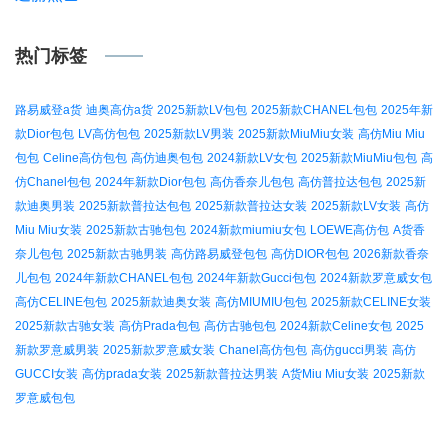
热门标签
路易威登a货
迪奥高仿a货
2025新款LV包包
2025新款CHANEL包包
2025年新
款Dior包包
LV高仿包包
2025新款LV男装
2025新款MiuMiu女装
高仿Miu Miu
包包
Celine高仿包包
高仿迪奥包包
2024新款LV女包
2025新款MiuMiu包包
高
仿Chanel包包
2024年新款Dior包包
高仿香奈儿包包
高仿普拉达包包
2025新
款迪奥男装
2025新款普拉达包包
2025新款普拉达女装
2025新款LV女装
高仿
Miu Miu女装
2025新款古驰包包
2024新款miumiu女包
LOEWE高仿包
A货香
奈儿包包
2025新款古驰男装
高仿路易威登包包
高仿DIOR包包
2026新款香奈
儿包包
2024年新款CHANEL包包
2024年新款Gucci包包
2024新款罗意威女包
高仿CELINE包包
2025新款迪奥女装
高仿MIUMIU包包
2025新款CELINE女装
2025新款古驰女装
高仿Prada包包
高仿古驰包包
2024新款Celine女包
2025
新款罗意威男装
2025新款罗意威女装
Chanel高仿包包
高仿gucci男装
高仿
GUCCI女装
高仿prada女装
2025新款普拉达男装
A货Miu Miu女装
2025新款
罗意威包包