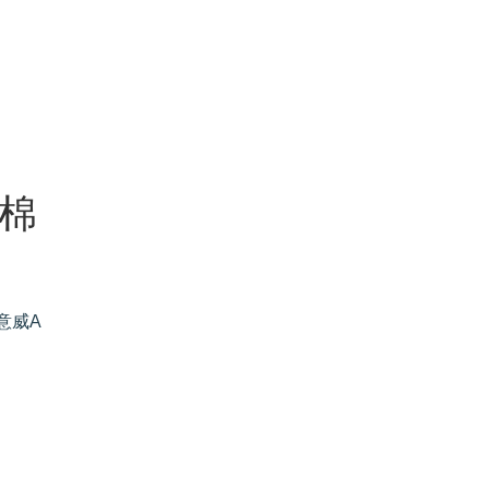
 棉
意威A