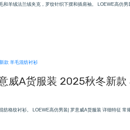
羊毛和羊绒法兰绒夹克，罗纹针织下摆和插肩袖。 LOEWE高仿男装
罗意威A货服装 2025秋冬新款
混纺格纹衬衫。 LOEWE高仿男装| 罗意威A货服装 详细特征 常