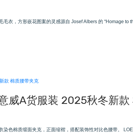
方形嵌花图案的灵感源自 Josef Albers 的 “Homage to t
罗意威A货服装 2025秋冬新款
重成衣染色棉质缎面夹克，正面缩褶，搭配装饰性对比色腰带。 LOE