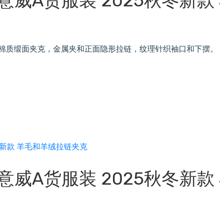
罗意威A货服装 2025秋冬新款
水洗棉质缎面夹克，金属夹和正面隐形拉链，纹理针织袖口和下摆。
罗意威A货服装 2025秋冬新款