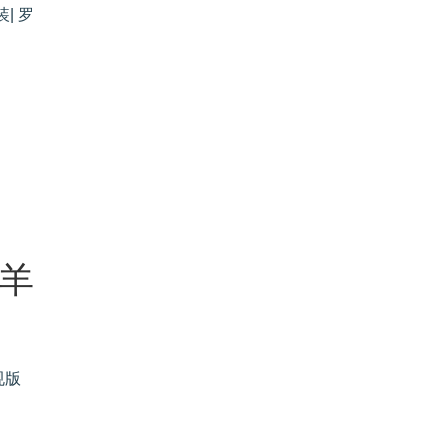
| 罗
 羊
规版