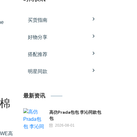
买货指南
he
好物分享
搭配推荐
明星同款
最新资讯
 棉
高仿Prada包包 李沁同款包
包
2026-08-01
WE高