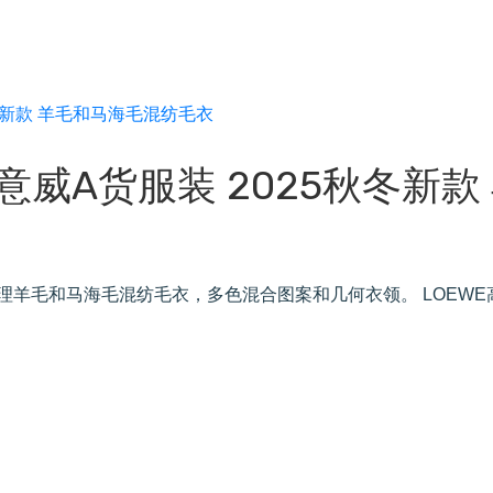
罗意威A货服装 2025秋冬新款
重纹理羊毛和马海毛混纺毛衣，多色混合图案和几何衣领。 LOEWE