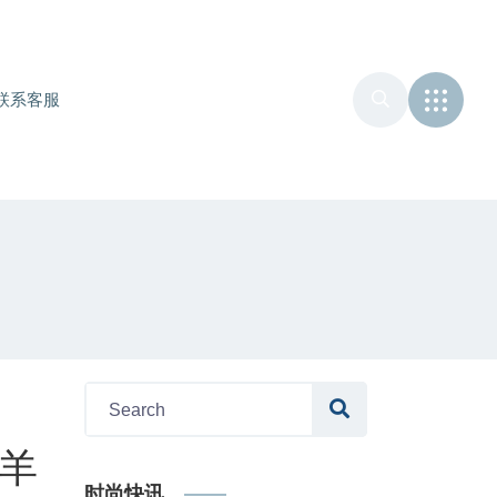
联系客服
 羊
时尚快讯