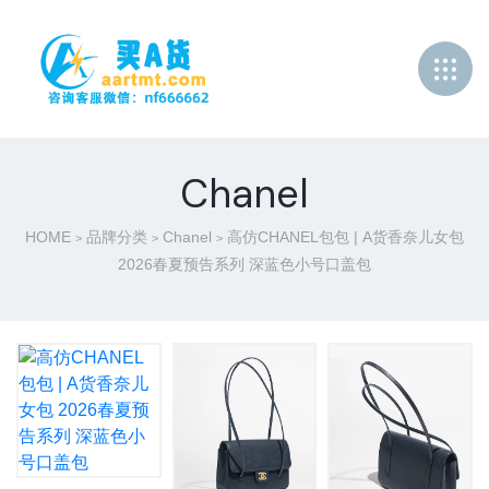
Chanel
HOME
品牌分类
Chanel
高仿CHANEL包包 | A货香奈儿女包
>
>
>
2026春夏预告系列 深蓝色小号口盖包