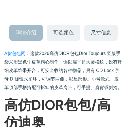
详情介绍
可选颜色
尺寸信息
A货包包网
：这款2026高仿DIOR包包Dior Toujours 竖版手
袋采用黑色牛皮革精心制作，饰以扁平超大藤格纹，设有纤
细皮革饰带开合，可安全收纳各种物品，另有 CD Lock 字
母 D 旋钮式扣环，可调节两侧，彰显廓形。小号款式，皮
革顶部手柄搭配可拆卸的皮革肩带，可手提、肩背或斜挎。
高仿DIOR包包/高
仿迪奥