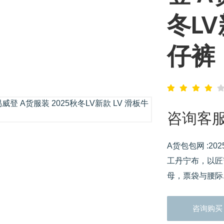
冬LV
仔裤
咨询客
A货包包网 :2
工丹宁布，以匠
母，票袋与腰际..
咨询购买