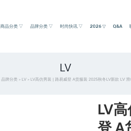
商品分类 ▽
品牌分类 ▽
时尚快讯 ▽
2026 ▽
Q&A
LV
品牌分类
LV
LV高仿男装 | 路易威登 A货服装 2025秋冬LV新款 LV
>
>
LV高
登 A