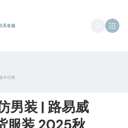
联系客服
 滑板牛仔裤
仿男装 | 路易威
货服装 2025秋