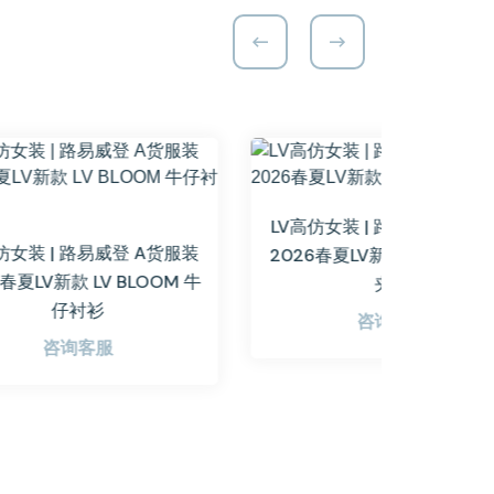
LV高仿女装 | 路易威登 A货服装
货服装
LV高仿女
2026春夏LV新款 撞色缝线工装
M 牛
2026春夏
夹克
咨询客服