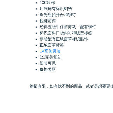
100% 棉
后袋饰有标识刺绣
珠光纽扣开合和铆钉
拉链前襟
经典五袋牛仔裤剪裁，配有铆钉
标识面料口袋内衬和版型标签
票袋配有正绒面革标识贴饰
正绒面革标签
LV高仿男装
1:1完美复刻
细节可见
价格美丽
篇幅有限，如有找不到的商品，或者是想要更