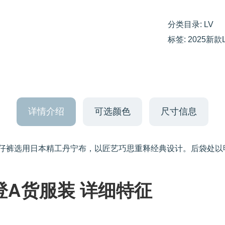
分类目录:
LV
标签:
2025新款
详情介绍
可选颜色
尺寸信息
牛仔裤选用日本精工丹宁布，以匠艺巧思重释经典设计。后袋处以明
威登A货服装 详细特征