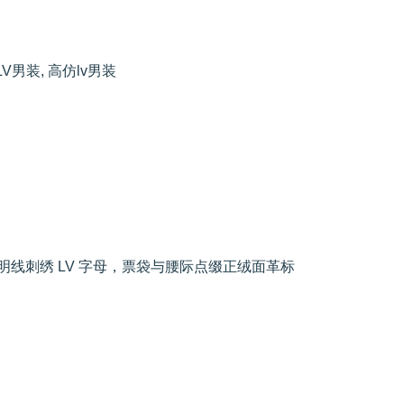
LV男装
,
高仿lv男装
线刺绣 LV 字母，票袋与腰际点缀正绒面革标