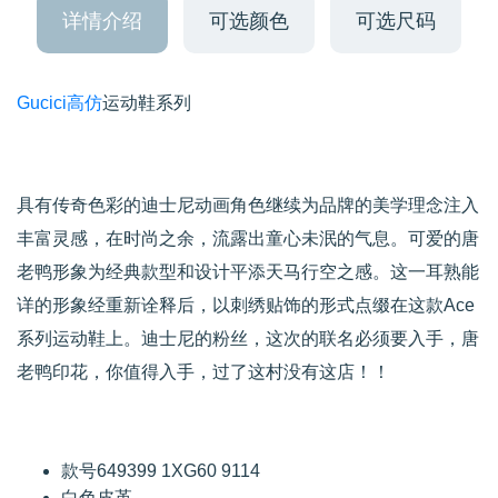
详情介绍
可选颜色
可选尺码
Gucici高仿
运动鞋系列
具有传奇色彩的迪士尼动画角色继续为品牌的美学理念注入
丰富灵感，在时尚之余，流露出童心未泯的气息。可爱的唐
老鸭形象为经典款型和设计平添天马行空之感。这一耳熟能
详的形象经重新诠释后，以刺绣贴饰的形式点缀在这款Ace
系列运动鞋上。迪士尼的粉丝，这次的联名必须要入手，唐
老鸭印花，你值得入手，过了这村没有这店！！
款号649399 1XG60 9114
白色皮革