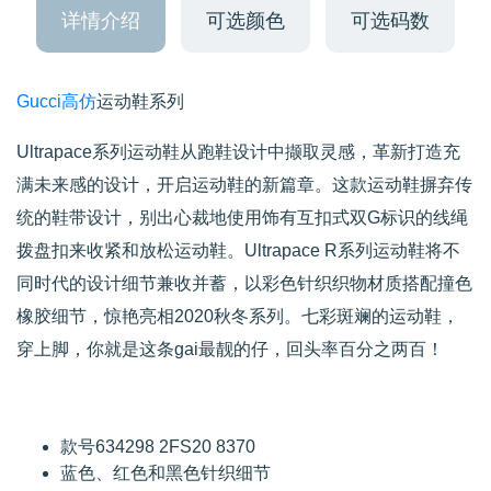
详情介绍
可选颜色
可选码数
Gucci高仿
运动鞋系列
Ultrapace系列运动鞋从跑鞋设计中撷取灵感，革新打造充
满未来感的设计，开启运动鞋的新篇章。这款运动鞋摒弃传
统的鞋带设计，别出心裁地使用饰有互扣式双G标识的线绳
拨盘扣来收紧和放松运动鞋。Ultrapace R系列运动鞋将不
同时代的设计细节兼收并蓄，以彩色针织织物材质搭配撞色
橡胶细节，惊艳亮相2020秋冬系列。七彩斑斓的运动鞋，
穿上脚，你就是这条gai最靓的仔，回头率百分之两百！
款号634298 2FS20 8370
蓝色、红色和黑色针织细节