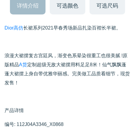
详情介绍
可选颜色
可选尺码
Dior高仿
长裙系列2021早春秀场新品扎染百褶长半裙。
浪漫大裙摆复古宫廷风，渐变色系晕染很重工也很美腻 !原
版精品
A货
定制超级无敌大裙摆用料足足8米！仙气飘飘蓬
蓬大裙摆上身自带优雅华丽感。完美做工品质看细节，现货
发售！
产品详情
编号: 112J04A3346_X0868