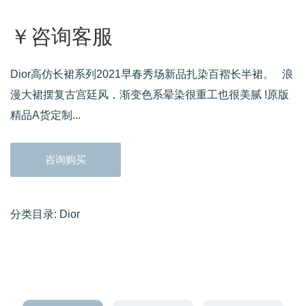
￥咨询客服
Dior高仿长裙系列2021早春秀场新品扎染百褶长半裙。 浪
漫大裙摆复古宫廷风，渐变色系晕染很重工也很美腻 !原版
精品A货定制...
咨询购买
分类目录:
Dior