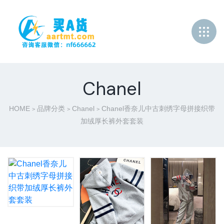
Chanel
HOME
品牌分类
Chanel
Chanel香奈儿中古刺绣字母拼接织带
>
>
>
加绒厚长裤外套套装