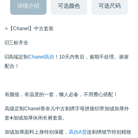
详情介绍
可选颜色
可选尺码
⭐️【Chanel】中古套装
☑️三标齐全
☑️高端定制
Chanel高仿
！10天内售后，逾期不处理。谢谢
配合！
有颜值，有温度的一套，懒人必备，不用费心搭配！
高级定制Chanel香奈儿中古刺绣字母拼接织带加绒加厚外
套➕加绒加厚休闲长裤套装。
加绒加厚面料上身特别保暖，
高仿A货
连刺绣细节特别精致