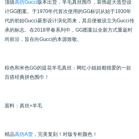
顶级
高仿Gucci
版本出货，羊毛真丝围巾，装饰超大造型设
计GG图案。于1970年代首次使用的GG标识从始于1930年
代的初始Gucci菱形设计演化而来，其后便被设立为Gucci传
承的标志。在2018早春系列中，GG图案以全新方式重返时
尚前沿，旨在向Gucci的本源致敬。
棕色和米色GG的提花羊毛真丝：网红小姐姐都很爱的一款
百搭经典拼色围巾！
面料：真丝+羊毛
精品
高仿A货
，完美复刻！对版专柜颜色！