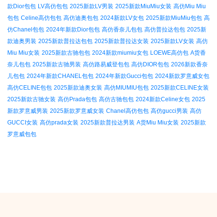
款Dior包包
LV高仿包包
2025新款LV男装
2025新款MiuMiu女装
高仿Miu Miu
包包
Celine高仿包包
高仿迪奥包包
2024新款LV女包
2025新款MiuMiu包包
高
仿Chanel包包
2024年新款Dior包包
高仿香奈儿包包
高仿普拉达包包
2025新
款迪奥男装
2025新款普拉达包包
2025新款普拉达女装
2025新款LV女装
高仿
Miu Miu女装
2025新款古驰包包
2024新款miumiu女包
LOEWE高仿包
A货香
奈儿包包
2025新款古驰男装
高仿路易威登包包
高仿DIOR包包
2026新款香奈
儿包包
2024年新款CHANEL包包
2024年新款Gucci包包
2024新款罗意威女包
高仿CELINE包包
2025新款迪奥女装
高仿MIUMIU包包
2025新款CELINE女装
2025新款古驰女装
高仿Prada包包
高仿古驰包包
2024新款Celine女包
2025
新款罗意威男装
2025新款罗意威女装
Chanel高仿包包
高仿gucci男装
高仿
GUCCI女装
高仿prada女装
2025新款普拉达男装
A货Miu Miu女装
2025新款
罗意威包包