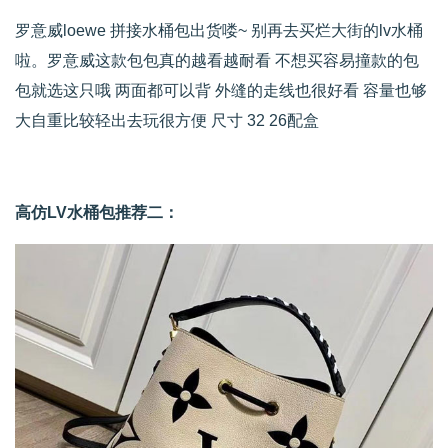
罗意威loewe 拼接水桶包出货喽~ 别再去买烂大街的lv水桶
啦。罗意威这款包包真的越看越耐看 不想买容易撞款的包
包就选这只哦 两面都可以背 外缝的走线也很好看 容量也够
大自重比较轻出去玩很方便 尺寸 32 26配盒
高仿LV水桶包推荐二：