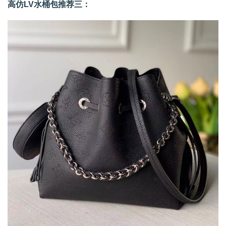
高仿LV水桶包推荐三：