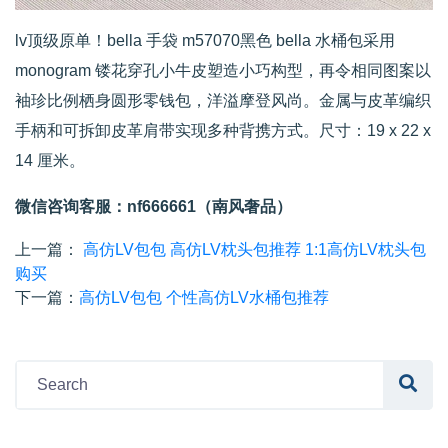
lv顶级原单！bella 手袋 m57070黑色 bella 水桶包采用
monogram 镂花穿孔小牛皮塑造小巧构型，再令相同图案以
袖珍比例栖身圆形零钱包，洋溢摩登风尚。金属与皮革编织
手柄和可拆卸皮革肩带实现多种背携方式。尺寸：19 x 22 x
14 厘米。
微信咨询客服：nf666661（南风奢品）
上一篇：
高仿LV包包 高仿LV枕头包推荐 1:1高仿LV枕头包
购买
下一篇：
高仿LV包包 个性高仿LV水桶包推荐