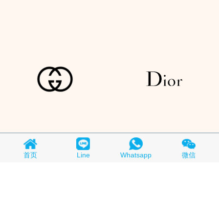
Copyright © 2018-2026
买A货
All Rights Reserved.
京ICP备
首页
Line
Whatsapp
微信
19015280号-1